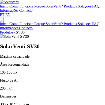
Início
Como Funciona
Porquê SolarVenti?
Produtos
Soluções
FAQ
Informações
Contacto
PT
EN
Início
Como Funciona
Porquê SolarVenti?
Produtos
Soluções
FAQ
Informações
Contacto
Produtos
/
SV30
SolarVenti SV30
Máxima capacidade
Área Recomendada
100-150 m²
Fluxo de Ar
200 m³/h
Dimensões
300 x 102 x 7,5 cm