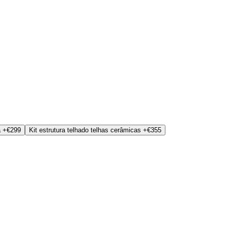
a
+€299
Kit estrutura telhado telhas cerâmicas
+€355