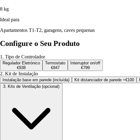
8 kg
Ideal para
Apartamentos T1-T2, garagens, caves pequenas
Configure o Seu Produto
1. Tipo de Controlador
Regulador Eletrónico
Termostato
Interruptor on/off
€938
€847
€799
2. Kit de Instalação
Instalação base em parede (incluída)
Kit distanciador de parede
+€100
3. Kits de Ventilação
(opcional)