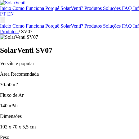
Início
Como Funciona
Porquê SolarVenti?
Produtos
Soluções
FAQ
In
PT
EN
Início
Como Funciona
Porquê SolarVenti?
Produtos
Soluções
FAQ
In
Produtos
/
SV07
SolarVenti SV07
Versátil e popular
Área Recomendada
30-50 m²
Fluxo de Ar
140 m³/h
Dimensões
102 x 70 x 5,5 cm
Peso