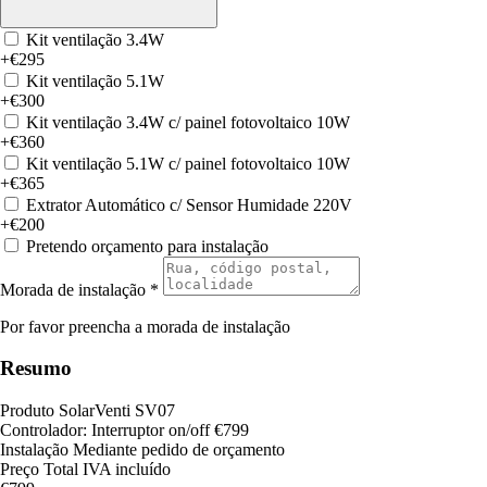
Kit ventilação 3.4W
+€295
Kit ventilação 5.1W
+€300
Kit ventilação 3.4W c/ painel fotovoltaico 10W
+€360
Kit ventilação 5.1W c/ painel fotovoltaico 10W
+€365
Extrator Automático c/ Sensor Humidade 220V
+€200
Pretendo orçamento para instalação
Morada de instalação *
Por favor preencha a morada de instalação
Resumo
Produto
SolarVenti SV07
Controlador:
Interruptor on/off
€799
Instalação
Mediante pedido de orçamento
Preço Total
IVA incluído