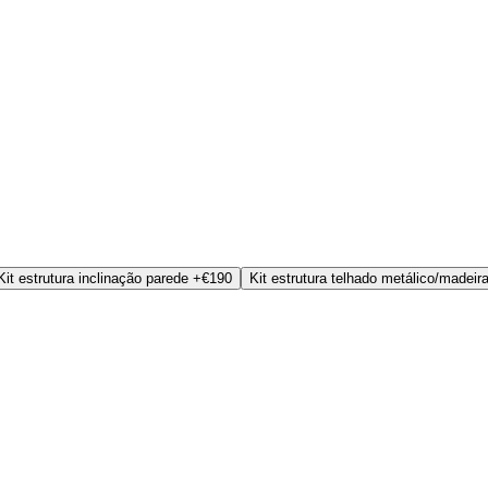
Kit estrutura inclinação parede
+€190
Kit estrutura telhado metálico/madeir